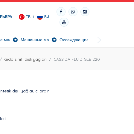
АРЬЕРА
TR
RU
ч
е масла
Машинные масла
Охлаждающие масла
Биосортные масл
Gıda sınıfı dişli yağları
CASSIDA FLUID GLE 220
etik dişli yağlayıcılardır.
eri