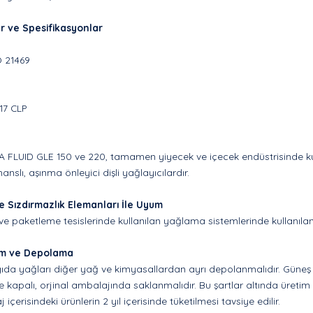
r ve Spesifikasyonlar
O 21469
17 CLP
 FLUID GLE 150 ve 220, tamamen yiyecek ve içecek endüstrisinde kul
anslı, aşınma önleyici dişli yağlayıcılardır.
e Sızdırmazlık Elemanları İle Uyum
ve paketleme tesislerinde kullanılan yağlama sistemlerinde kullanıl
ım ve Depolama
ıda yağları diğer yağ ve kimyasallardan ayrı depolanmalıdır. Güneş ı
e kapalı, orjinal ambalajında saklanmalıdır. Bu şartlar altında üretim t
içerisindeki ürünlerin 2 yıl içerisinde tüketilmesi tavsiye edilir.