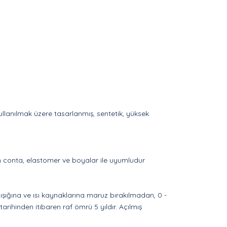
lanılmak üzere tasarlanmış, sentetik, yüksek
an conta, elastomer ve boyalar ile uyumludur
şığına ve ısı kaynaklarına maruz bırakılmadan, 0 -
arihinden itibaren raf ömrü 5 yıldır. Açılmış