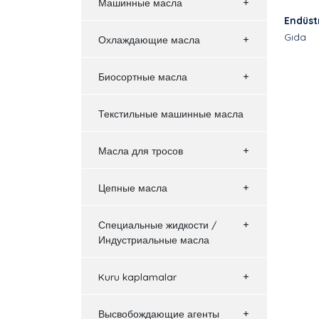
Машинные масла
Endüstr
Gıda
Охлаждающие масла
Биосортные масла
Текстильные машинные масла
Масла для тросов
Цепные масла
Специальные жидкости /
Индустриальные масла
Kuru kaplamalar
Высвобождающие агенты