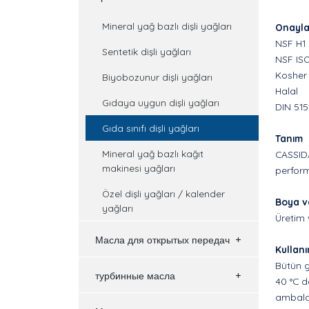
Mineral yağ bazlı dişli yağları
Onayla
NSF H1
Sentetik dişli yağları
NSF IS
Kosher
Biyobozunur dişli yağları
Halal
Gıdaya uygun dişli yağları
DIN 515
Gıda sınıfı dişli yağları
Tanım
Mineral yağ bazlı kağıt
CASSIDA
makinesi yağları
perform
Özel dişli yağları / kalender
Boya v
yağları
Üretim 
Масла для открытых передач
Kullan
Bütün g
турбинные масла
40 °C d
ambalaj 