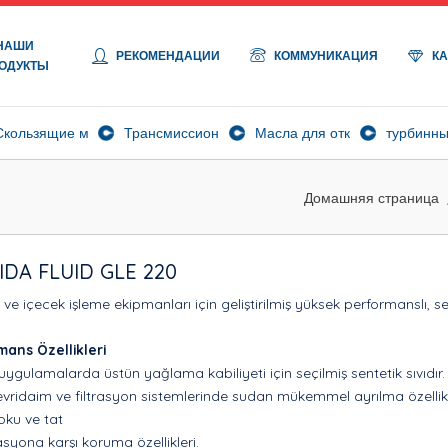
НАШИ
РЕКОМЕНДАЦИИ
КОММУНИКАЦИЯ
К
ОДУКТЫ
ла
Скользящие масла
Трансмиссионные масла
Масла для открытых переда
турбинны
Домашняя страница
IDA FLUID GLE 220
 ve içecek işleme ekipmanları için geliştirilmiş yüksek performanslı, sent
mans Özellikleri
i uygulamalarda üstün yağlama kabiliyeti için seçilmiş sentetik sıvıdır.
vridaim ve filtrasyon sistemlerinde sudan mükemmel ayrılma özellikl
oku ve tat
syona karşı koruma özellikleri.