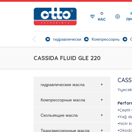
О
НАС
ПР
гидравлические масла
Компрессорные мас
CASSIDA FLUID GLE 220
CASS
гидравлические масла
Yiyecek
Компрессорные масла
Perfor
•Çeşitl
Скользящие масла
•Yağ de
•Nötr k
•Oksida
Трансмиссионные масла