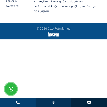
RENOLIN
için seçilen mineral yağ esaslı, yüksek
PA-SERİSİ
performanslı kağıt makinesi yağları, endüstriyel
dişli yağları
© 2026 Otto Petrokimya
whatsapp