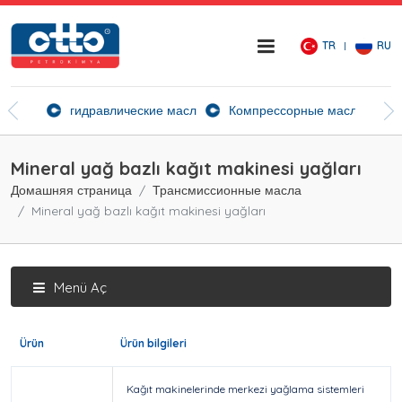
TR
RU
ие агенты
гидравлические масла
Компрессорные масла
Ск
Mineral yağ bazlı kağıt makinesi yağları
Домашняя страница
Трансмиссионные масла
Mineral yağ bazlı kağıt makinesi yağları
Menü Aç
Ürün
Ürün bilgileri
Kağıt makinelerinde merkezi yağlama sistemleri