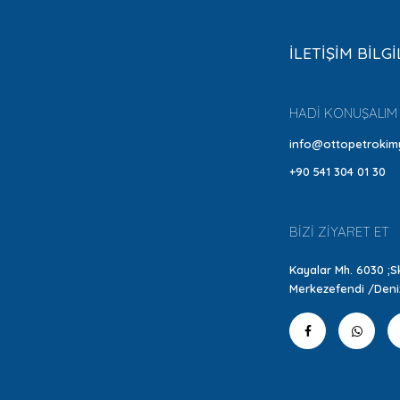
İLETİŞİM BİLGİ
HADİ KONUŞALIM
info@ottopetrokim
+90 541 304 01 30
BİZİ ZİYARET ET
Kayalar Mh. 6030 ;Sk
Merkezefendi /Deniz