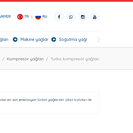
ARIYER
TR
RU
ğları
Makine yağları
Soğutma yağları
BioGrade Yağlar
Kompresör yağları
Turbo kompresör yağları
an en son jenerasyon türbin yağlarıdır. (dişli kutuları ile