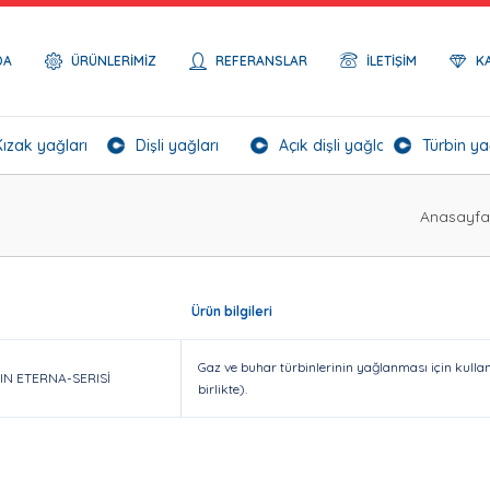
DA
ÜRÜNLERIMIZ
REFERANSLAR
İLETIŞIM
K
Kızak yağları
Dişli yağları
Açık dişli yağları
Türbin ya
Anasayfa
Ürün bilgileri
Gaz ve buhar türbinlerinin yağlanması için kullanıl
IN ETERNA-SERISİ
birlikte).