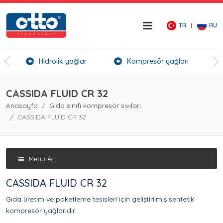
TR
RU
er
Hidrolik yağlar
Kompresör yağları
Kı
CASSIDA FLUID CR 32
Anasayfa
Gıda sınıfı kompresör sıvıları
CASSIDA FLUID CR 32
Menü Aç
CASSIDA FLUID CR 32
Gıda üretim ve paketleme tesisleri için geliştirilmiş sentetik
kompresör yağlarıdır.