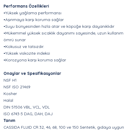
Performans Özellikleri
•Yüksek yağlama performansı
•Aşınmaya karşı koruma sağlar
•Suyu bünyesinden hızla atar ve köpüğe karşı dayanıklıdır
•Mükemmel yüksek sıcaklık dayanımı sayesinde, uzun kullanım
ömrü sunar
•Kokusuz ve tatsızdır.
•Yüksek viskozite indeksi
•Korozyona karşı koruma sağlar
Onaylar ve Spesifikasyonlar
NSF H1
NSF ISO 21469
Kosher
Halal
DIN 51506 VBL, VCL, VDL
ISO 6743-3 DAG, DAH, DAJ
Tanım
CASSIDA FLUID CR 32, 46, 68, 100 ve 150 Sentetik, gıdaya uygun