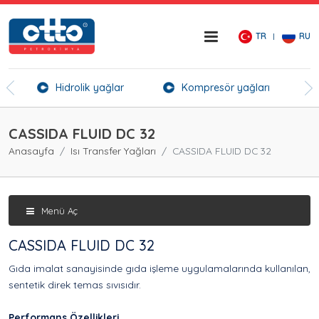
TR
RU
er
Hidrolik yağlar
Kompresör yağları
Kı
CASSIDA FLUID DC 32
Anasayfa
Isı Transfer Yağları
CASSIDA FLUID DC 32
Menü Aç
CASSIDA FLUID DC 32
Gıda imalat sanayisinde gıda işleme uygulamalarında kullanılan,
sentetik direk temas sıvısıdır.
Performans Özellikleri