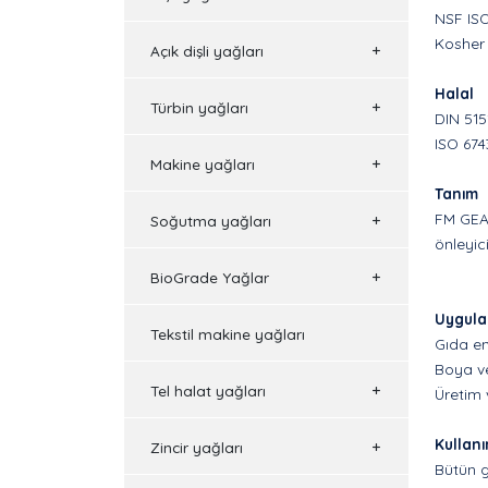
NSF IS
Kosher
Açık dişli yağları
Halal
Türbin yağları
DIN 515
ISO 674
Makine yağları
Tanım
FM GEAR
Soğutma yağları
önleyici
BioGrade Yağlar
Uygul
Tekstil makine yağları
Gıda en
Boya ve
Tel halat yağları
Üretim 
Kullan
Zincir yağları
Bütün g