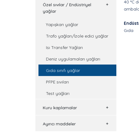
40 °C d
Özel sıvılar / Endüstriyel
ambalaj 
yağlar
Endüstr
Yapışkan yağlar
Gıda
Trafo yağları/İzole edici yağlar
Isı Transfer Yağları
Deniz uygulamaları yağları
Gıda sınıfı yağlar
PFPE sıvıları
Test yağları
Kuru kaplamalar
Ayırıcı maddeler