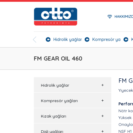
HAKKIMIZ
Hidrolik yağlar
Kompresör yağları
FM GEAR OIL 460
FM G
Hidrolik yağlar
Yiyecek 
Kompresör yağları
Perfor
Nötr ko
Kızak yağları
Yüksek 
Onaylar
NSF H1
Dişli yağları