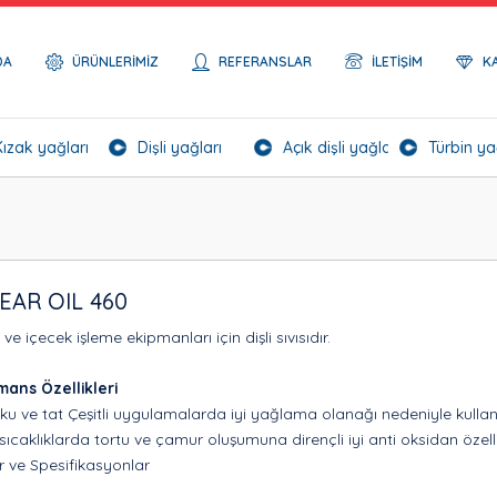
DA
ÜRÜNLERIMIZ
REFERANSLAR
İLETIŞIM
K
Kızak yağları
Dişli yağları
Açık dişli yağları
Türbin ya
EAR OIL 460
ve içecek işleme ekipmanları için dişli sıvısıdır.
mans Özellikleri
ku ve tat Çeşitli uygulamalarda iyi yağlama olanağı nedeniyle kullanılır
sıcaklıklarda tortu ve çamur oluşumuna dirençli iyi anti oksidan özelli
 ve Spesifikasyonlar