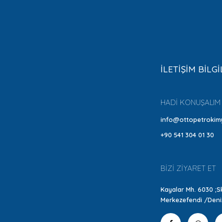
İLETİŞİM BİLGİ
HADİ KONUŞALIM
info@ottopetrokim
+90 541 304 01 30
BİZİ ZİYARET ET
Kayalar Mh. 6030 ;Sk
Merkezefendi /Deniz