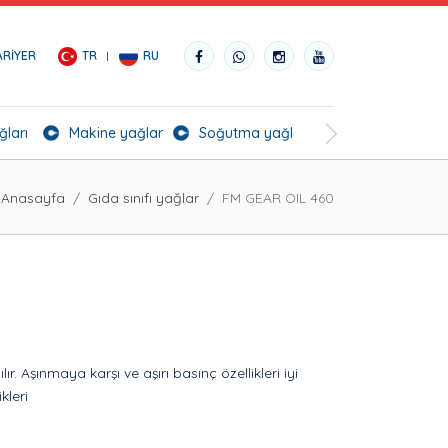
ARIYER
TR
RU
ğları
Makine yağları
Soğutma yağları
BioGrade Yağlar
Anasayfa
Gıda sınıfı yağlar
FM GEAR OIL 460
. Aşınmaya karşı ve aşırı basınç özellikleri iyi
kleri