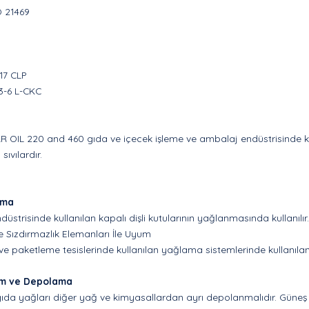
O 21469
17 CLP
3-6 L-CKC
 OIL 220 and 460 gıda ve içecek işleme ve ambalaj endüstrisinde kap
 sıvılardır.
ama
düstrisinde kullanılan kapalı dişli kutularının yağlanmasında kullanılır.
 Sızdırmazlık Elemanları İle Uyum
ve paketleme tesislerinde kullanılan yağlama sistemlerinde kullanıla
ım ve Depolama
ıda yağları diğer yağ ve kimyasallardan ayrı depolanmalıdır. Güneş ı