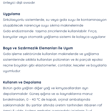
önleyici dişli sıvısıdır.
Uygulama
Sirkülasyonlu sistemlerde, su veya gıda suyu ile kontaminasyon
oluşabilecek narenciye suyu sıkma makinelerinde
Gıda endüstrisinde taşıma zincirlerinde kullanılabilir. Fırça,
banyolar veya otomatik yağlama sistemi ile kolayca uygulanır.
Boya ve Sızdırmazlık Elemanları İle Uyum
Gıda işleme sektöründe kullanılan makinelerde ve yağlama
sistemlerinde sıklıkla kullanılan poliüretan ve iki parçalı epoksi
reçine boyaları gibi elastomerler, contalar, keçeler ve boyalarla
uyumludur.
Kullanım ve Depolama
Bütün gıda yağları diğer yağ ve kimyasallardan ayrı
depolanmalıdır. Güneş ışığına ve ısı kaynaklarına maruz
bırakılmadan, 0 - 40 °C de kapalı, orjinal ambalajında
saklanmalıdır. Bu şartlar altında üretim tarihinden itibaren raf
ömrü 5 yıldır. Açılmış ambalaj içerisindeki ürünlerin 2 yıl