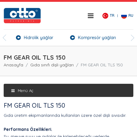
TR
RU
er
Hidrolik yağlar
Kompresör yağları
Kı
FM GEAR OIL TLS 150
Anasayfa
Gıda sınıfı dişli yağları
FM GEAR OIL TLS 150
Menü Aç
FM GEAR OIL TLS 150
Gıda üretim ekipmanlarında kullanılan üzere özel dişli sıvısıdır.
Performans Özellikleri.
Su, meyve suyu ve gıdalar ile kirlenebileceği yerlerde