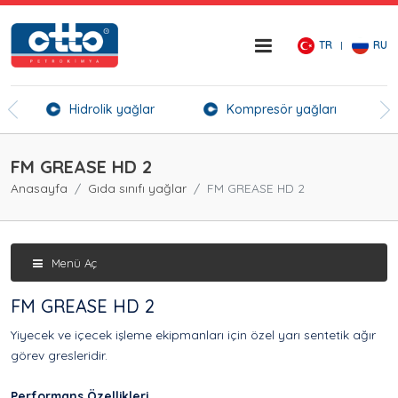
TR
RU
er
Hidrolik yağlar
Kompresör yağları
Kı
FM GREASE HD 2
Anasayfa
Gıda sınıfı yağlar
FM GREASE HD 2
Menü Aç
FM GREASE HD 2
Yiyecek ve içecek işleme ekipmanları için özel yarı sentetik ağır
görev gresleridir.
Performans Özellikleri