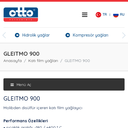
TR
RU
er
Hidrolik yağlar
Kompresör yağları
Kı
GLEITMO 900
Anasayfa
Katı film yağları
GLEITMO 900
Menü Aç
GLEITMO 900
Molibden disülfür içeren katı film yağlayıcı
Performans Özellikleri
• sıcaklık aralığı: -180 / +400 ° C