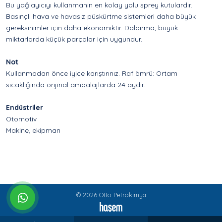
Bu yağlayıcıyı kullanmanın en kolay yolu sprey kutulardır.
Basınçlı hava ve havasız püskürtme sistemleri daha büyük
gereksinimler için daha ekonomiktir. Daldırma, büyük
miktarlarda küçük parçalar için uygundur.
Not
Kullanmadan önce iyice karıştırınız. Raf ömrü: Ortam
sıcaklığında orijinal ambalajlarda 24 aydır.
Endüstriler
Otomotiv
Makine, ekipman
© 2026 Otto Petrokimya
whatsapp