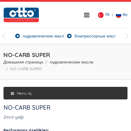
TR
RU
ие агенты
гидравлические масла
Компрессорные масла
Ск
NO-CARB SUPER
Домашняя страница
гидравлические масла
NO-CARB SUPER
Menü Aç
NO-CARB SUPER
Zincir yağı
Performans özellikleri