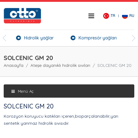
TR
RU
er
Hidrolik yağlar
Kompresör yağları
Kı
SOLCENIC GM 20
Anasayfa
Ateşe dayanıklı hidrolik sıvıları
SOLCENIC GM 20
Menü Aç
SOLCENIC GM 20
Korozyon koruyucu katıkları içeren,bioparçalanabilir,yarı
sentetik yanmaz hidrolik sıvısıdır.