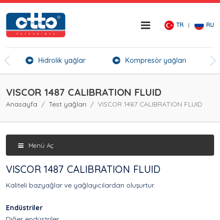
TR
RU
er
Hidrolik yağlar
Kompresör yağları
Kı
VISCOR 1487 CALIBRATION FLUID
Anasayfa
Test yağları
VISCOR 1487 CALIBRATION FLUID
Menü Aç
VISCOR 1487 CALIBRATION FLUID
Kaliteli bazyağlar ve yağlayıcılardan oluşurtur.
Endüstriler
Diğer endüstriler