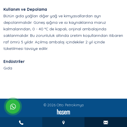
Kullanım
ve Depolama
Bütün gıda yağları diğer yağ ve kimyasallardan ayrı
depolanmalıdır. Güneş ışığına ve ısı kaynaklarına maruz
kalmalarından, 0 - 40 °C de kapalı, orijinal ambalajında
saklanmalıdır. Bu zorunluluk altında üretim koşullarından itibaren
raf ömrü 5 yıldır. Açılmış ambalaj içindekiler 2 yıl içinde
tüketilmesi tavsiye edilir.
Endüstriler
Gıda
© 2026 Otto Petrokimya
whatsapp