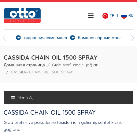
TR
RU
ие агенты
гидравлические масла
Компрессорные масла
Ск
CASSIDA CHAIN OIL 1500 SPRAY
Домашняя страница
Gıda sınıfı zincir yağları
CASSIDA CHAIN OIL 1500 SPRAY
Menü Aç
CASSIDA CHAIN OIL 1500 SPRAY
Gıda üretim ve paketleme tesisleri için gelişmiş sentetik zincir
yağlarıdır.