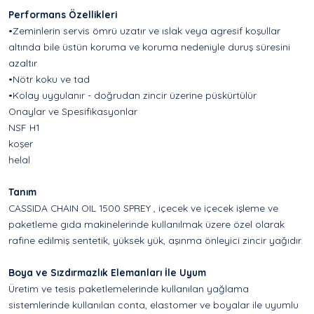
Performans Özellikleri
•Zeminlerin servis ömrü uzatır ve ıslak veya agresif koşullar
altında bile üstün koruma ve koruma nedeniyle duruş süresini
azaltır
•Nötr koku ve tad
•Kolay uygulanır - doğrudan zincir üzerine püskürtülür
Onaylar ve Spesifikasyonlar
NSF H1
koşer
helal
Tanım
CASSIDA CHAIN OIL 1500 SPREY , içecek ve içecek işleme ve
paketleme gıda makinelerinde kullanılmak üzere özel olarak
rafine edilmiş sentetik, yüksek yük, aşınma önleyici zincir yağıdır.
Boya ve Sızdırmazlık Elemanları İle Uyum
Üretim ve tesis paketlemelerinde kullanılan yağlama
sistemlerinde kullanılan conta, elastomer ve boyalar ile uyumlu