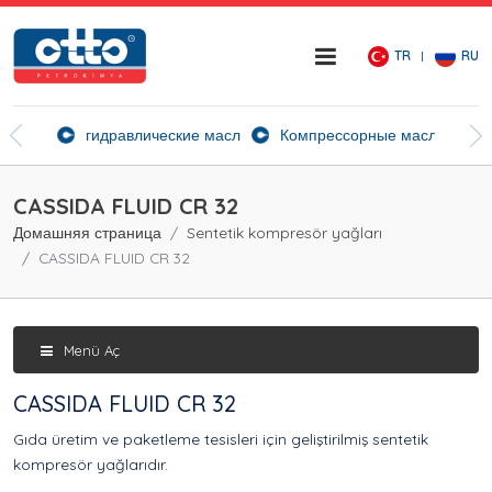
TR
RU
ие агенты
гидравлические масла
Компрессорные масла
Ск
CASSIDA FLUID CR 32
Домашняя страница
Sentetik kompresör yağları
CASSIDA FLUID CR 32
Menü Aç
CASSIDA FLUID CR 32
Gıda üretim ve paketleme tesisleri için geliştirilmiş sentetik
kompresör yağlarıdır.