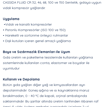
CASSIDA FLUID CR 32, 46, 68, 100 ve 150 Sentetik, gıdaya uygun
vidali kompresör yağlarıdır.
Uygulama
•Vidalı ve kanatlı kompresörler
• Pistonlu Kompresörler (ISO 100 ve 150)
• Hareketli ve sürtünme önleyici rulmanlar
• Dişli kutuları içeren genel amaçlı yağlama
Boya ve Sızdırmazlık Elemanları ile Uyum
Gıda üretim ve paketleme tesislerinde kullanılan yağlama
sistemlerinde kullanılan conta, elastomer ve boyalar ile
uyumludur
Kullanım ve Depolama
Bütün gıda yağları diğer yağ ve kimyasallardan ayrı
depolanmalıdır. Güneş ışığına ve ısı kaynaklarına maruz
bırakılmadan, 0 - 40 °C de kapalı, orjinal ambalajında
saklanmalıdır. Bu şartlar altında üretim tarihinden itibaren raf
ömrü 5 yıldır. Açılmış ambalaj içerisindeki ürünlerin 2 yıl