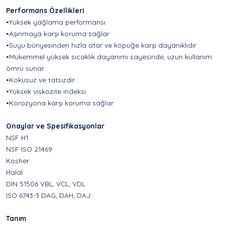
Performans Özellikleri
•Yüksek yağlama performansı
•Aşınmaya karşı koruma sağlar
•Suyu bünyesinden hızla atar ve köpüğe karşı dayanıklıdır
•Mükemmel yüksek sıcaklık dayanımı sayesinde, uzun kullanım
ömrü sunar
•Kokusuz ve tatsızdır.
•Yüksek viskozite indeksi
•Korozyona karşı koruma sağlar
Onaylar ve Spesifikasyonlar
NSF H1
NSF ISO 21469
Kosher
Halal
DIN 51506 VBL, VCL, VDL
ISO 6743-3 DAG, DAH, DAJ
Tanım