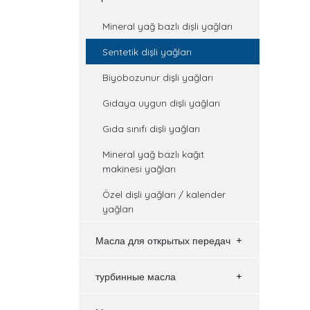
Mineral yağ bazlı dişli yağları
Sentetik dişli yağları
Biyobozunur dişli yağları
Gıdaya uygun dişli yağları
Gıda sınıfı dişli yağları
Mineral yağ bazlı kağıt
makinesi yağları
Özel dişli yağları / kalender
yağları
Масла для открытых передач
турбинные масла