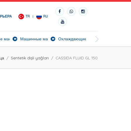
АРЬЕРА
TR
RU
ч
е масла
Машинные масла
Охлаждающие масла
Биосортные масл
ца
Sentetik dişli yağları
CASSIDA FLUID GL 150