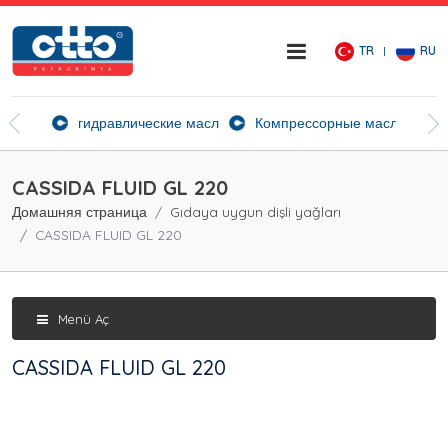
TR
RU
ие агенты
гидравлические масла
Компрессорные масла
Ск
CASSIDA FLUID GL 220
Домашняя страница
Gıdaya uygun dişli yağları
CASSIDA FLUID GL 220
Menü Aç
CASSIDA FLUID GL 220