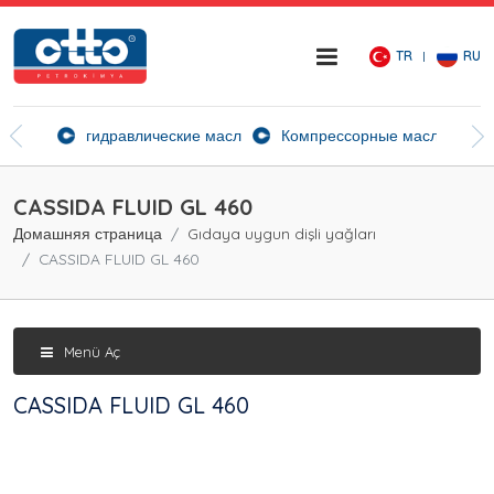
TR
RU
ие агенты
гидравлические масла
Компрессорные масла
Ск
CASSIDA FLUID GL 460
Домашняя страница
Gıdaya uygun dişli yağları
CASSIDA FLUID GL 460
Menü Aç
CASSIDA FLUID GL 460