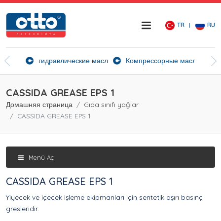
TR
RU
ие агенты
гидравлические масла
Компрессорные масла
Ск
CASSIDA GREASE EPS 1
Домашняя страница
Gıda sınıfı yağlar
CASSIDA GREASE EPS 1
Menü Aç
CASSIDA GREASE EPS 1
Yiyecek ve içecek işleme ekipmanları için sentetik aşırı basınç
gresleridir.