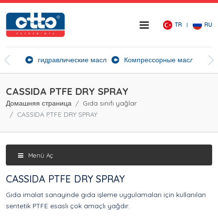
TR
RU
ие агенты
гидравлические масла
Компрессорные масла
Ск
CASSIDA PTFE DRY SPRAY
Домашняя страница
Gıda sınıfı yağlar
CASSIDA PTFE DRY SPRAY
Menü Aç
CASSIDA PTFE DRY SPRAY
Gıda imalat sanayinde gıda işleme uygulamaları için kullanılan
sentetik PTFE esaslı çok amaçlı yağdır.