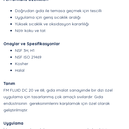
Doğrudan gıda ile temasa geçmek için tescilli
Uygulama için geniş sıcaklık aralığı
Yüksek sıcaklık ve oksidasyon kararlılığı
Nötr koku ve tat
Onaylar ve Spesifikasyonlar
NSF 3H, H1
NSF ISO 21469
Kosher
Halal
Tanım
FM FLUID DC 20 ve 68, gıda imalat sanayiinde bir dizi özel
uygulama için tasarlanmış çok amaçlı sıvılardır. Gıda
endüstrisinin gereksinimlerini karşılamak için özel olarak
geliştirilmiştir.
Uygulama