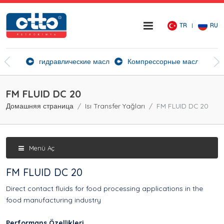
TR
RU
ие агенты
гидравлические масла
Компрессорные масла
Ск
FM FLUID DC 20
Домашняя страница
Isı Transfer Yağları
FM FLUID DC 20
Menü Aç
FM FLUID DC 20
Direct contact fluids for food processing applications in the
food manufacturing industry
Performans Özellikleri