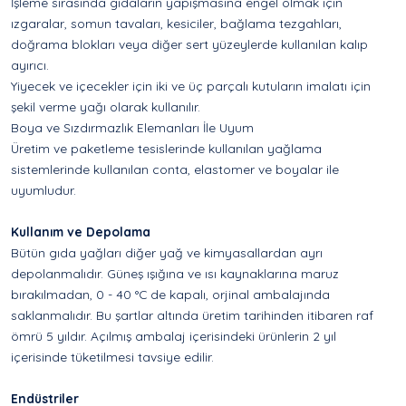
İşleme sırasında gıdaların yapışmasına engel olmak için
ızgaralar, somun tavaları, kesiciler, bağlama tezgahları,
doğrama blokları veya diğer sert yüzeylerde kullanılan kalıp
ayırıcı.
Yiyecek ve içecekler için iki ve üç parçalı kutuların imalatı için
şekil verme yağı olarak kullanılır.
Boya ve Sızdırmazlık Elemanları İle Uyum
Üretim ve paketleme tesislerinde kullanılan yağlama
sistemlerinde kullanılan conta, elastomer ve boyalar ile
uyumludur.
Kullanım ve Depolama
Bütün gıda yağları diğer yağ ve kimyasallardan ayrı
depolanmalıdır. Güneş ışığına ve ısı kaynaklarına maruz
bırakılmadan, 0 - 40 °C de kapalı, orjinal ambalajında
saklanmalıdır. Bu şartlar altında üretim tarihinden itibaren raf
ömrü 5 yıldır. Açılmış ambalaj içerisindeki ürünlerin 2 yıl
içerisinde tüketilmesi tavsiye edilir.
Endüstriler