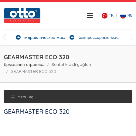
TR
RU
ие агенты
гидравлические масла
Компрессорные масла
Ск
GEARMASTER ECO 320
Домашняя страница
Sentetik dişli yağları
GEARMASTER ECO 320
Menü Aç
GEARMASTER ECO 320