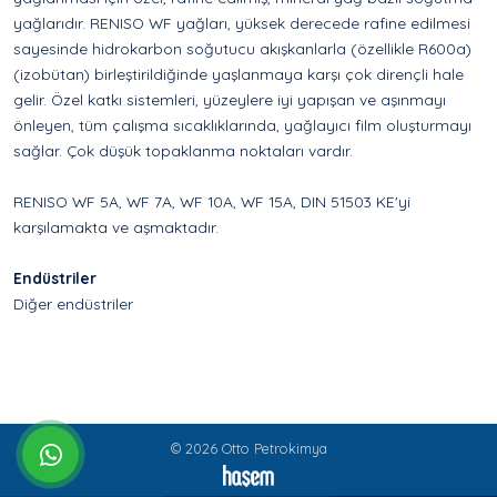
yağlarıdır. RENISO WF yağları, yüksek derecede rafine edilmesi
sayesinde hidrokarbon soğutucu akışkanlarla (özellikle R600a)
(izobütan) birleştirildiğinde yaşlanmaya karşı çok dirençli hale
gelir. Özel katkı sistemleri, yüzeylere iyi yapışan ve aşınmayı
önleyen, tüm çalışma sıcaklıklarında, yağlayıcı film oluşturmayı
sağlar. Çok düşük topaklanma noktaları vardır.
RENISO WF 5A, WF 7A, WF 10A, WF 15A, DIN 51503 KE'yi
karşılamakta ve aşmaktadır.
Endüstriler
Diğer endüstriler
© 2026 Otto Petrokimya
whatsapp