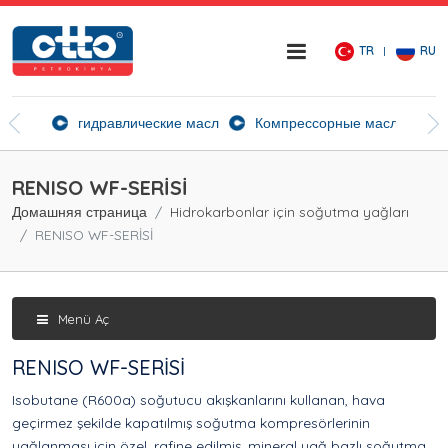
TR
RU
ие агенты
гидравлические масла
Компрессорные масла
Ск
RENISO WF-SERİSİ
Домашняя страница
Hidrokarbonlar için soğutma yağları
RENISO WF-SERİSİ
Menü Aç
RENISO WF-SERİSİ
Isobutane (R600a) soğutucu akışkanlarını kullanan, hava
geçirmez şekilde kapatılmış soğutma kompresörlerinin
yağlanması için özel, rafine edilmiş, mineral yağ bazlı soğutma