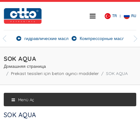
TR
RU
ие агенты
гидравлические масла
Компрессорные масла
Ск
SOK AQUA
Домашняя страница
Prekast tesisleri için beton ayırıcı maddeler
SOK AQUA
Menü Aç
SOK AQUA