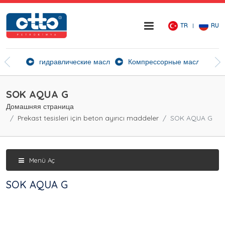
TR
RU
ие агенты
гидравлические масла
Компрессорные масла
Ск
SOK AQUA G
Домашняя страница
Prekast tesisleri için beton ayırıcı maddeler
SOK AQUA G
Menü Aç
SOK AQUA G