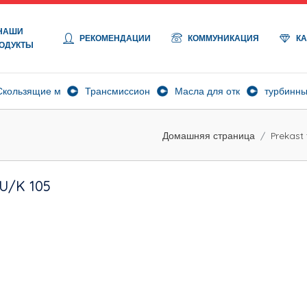
НАШИ
РЕКОМЕНДАЦИИ
КОММУНИКАЦИЯ
К
ОДУКТЫ
ла
Скользящие масла
Трансмиссионные масла
Масла для открытых переда
турбинны
Домашняя страница
Prekast 
U/K 105