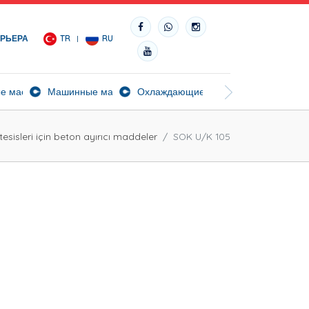
АРЬЕРА
TR
RU
ч
е масла
Машинные масла
Охлаждающие масла
Биосортные масл
tesisleri için beton ayırıcı maddeler
SOK U/K 105