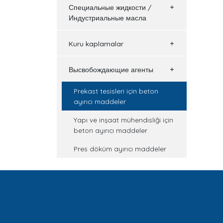
Специальные жидкости /
Индустриальные масла
Kuru kaplamalar
Высвобождающие агенты
Prekast tesisleri için beton
ayırıcı maddeler
Yapı ve inşaat mühendisliği için
beton ayırıcı maddeler
Pres döküm ayırıcı maddeler