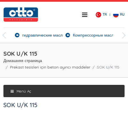
TR
RU
ие агенты
гидравлические масла
Компрессорные масла
Ск
SOK U/K 115
Домашняя страница
Prekast tesisleri için beton ayırıcı maddeler
SOK U/K 115
Menü Aç
SOK U/K 115