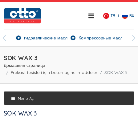
TR
RU
ие агенты
гидравлические масла
Компрессорные масла
Ск
SOK WAX 3
Домашняя страница
Prekast tesisleri için beton ayırıcı maddeler
SOK WAX 3
Menü Aç
SOK WAX 3